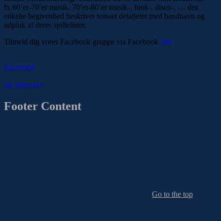
fx 60’er-70’er musik, 70’er-80’er musik-, funk-, disco-, … den
enkelte begivenhed beskriver temaet detaljeret med bandnavn og
udpluk af deres spillelister.
Tilmeld dig vores Facebook gruppe via Facebook
her
Facebook
Se video her
Footer Content
Go to the top