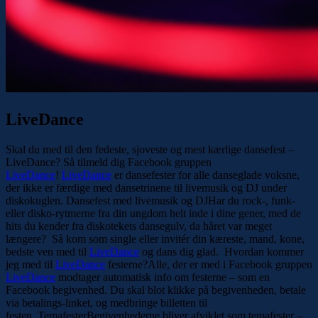
LiveDance
Skal du med til den fedeste, sjoveste og mest kærlige dansefest –
LiveDance? Så tilmeld dig Facebook gruppen
LiveDance
!
LiveDance
er dansefester for alle danseglade voksne,
der ikke er færdige med dansetrinene til livemusik og DJ under
diskokuglen. Dansefest med livemusik og DJHar du rock-, funk-
eller disko-rytmerne fra din ungdom helt inde i dine gener, med de
hits du kender fra diskotekets dansegulv, da håret var meget
længere? Så kom som single eller invitér din kæreste, mand, kone,
bedste ven med til
LiveDance
og dans dig glad. Hvordan kommer
jeg med til
LiveDance
festerne?Alle, der er med i Facebook gruppen
LiveDance
modtager automatisk info om festerne – som en
Facebook begivenhed. Du skal blot klikke på begivenheden, betale
via betalings-linket, og medbringe billetten til
festen. TemafesterBegivenhederne bliver afviklet som temafester –